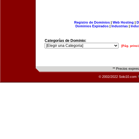
Registro de Dominios
|
Web Hosting
|
D
Dominios Expirados
|
Industrias
|
Indu
Categorías de Dominio:
[Pág. princi
** Precios expre
© 2002/2022 Solo10.com