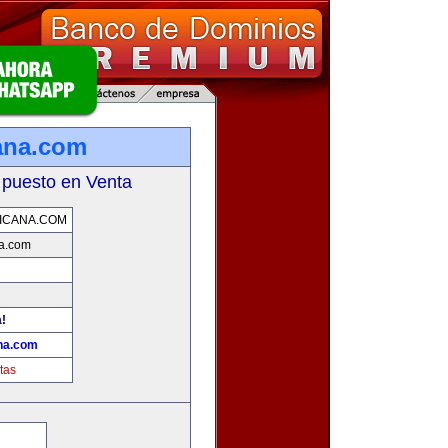
ana.com
 puesto en Venta
ICANA.COM
na.com
a!
ana.com
tas