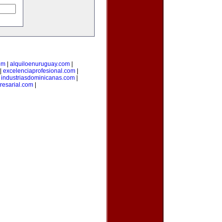
om
|
alquiloenuruguay.com
|
|
excelenciaprofesional.com
|
|
industriasdominicanas.com
|
resarial.com
|