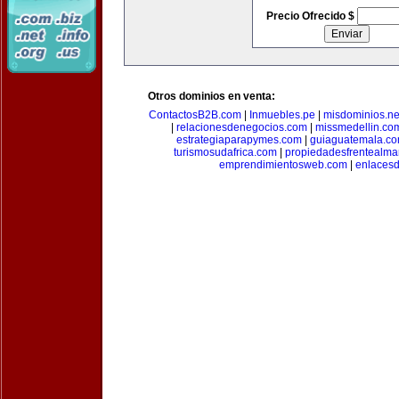
Precio Ofrecido $
Otros dominios en venta:
ContactosB2B.com
|
Inmuebles.pe
|
misdominios.ne
|
relacionesdenegocios.com
|
missmedellin.co
estrategiaparapymes.com
|
guiaguatemala.c
turismosudafrica.com
|
propiedadesfrentealma
emprendimientosweb.com
|
enlaces