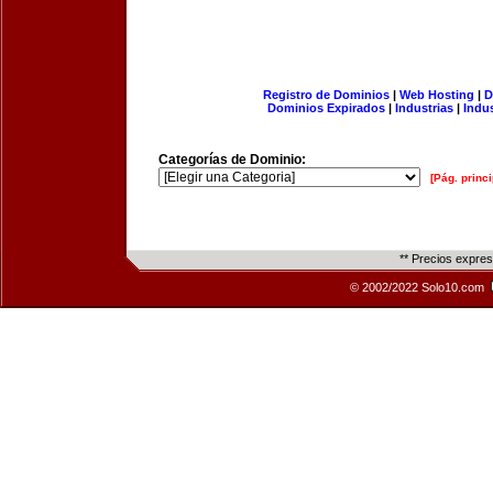
Registro de Dominios
|
Web Hosting
|
D
Dominios Expirados
|
Industrias
|
Indu
Categorías de Dominio:
[Pág. princi
** Precios expre
© 2002/2022 Solo10.com