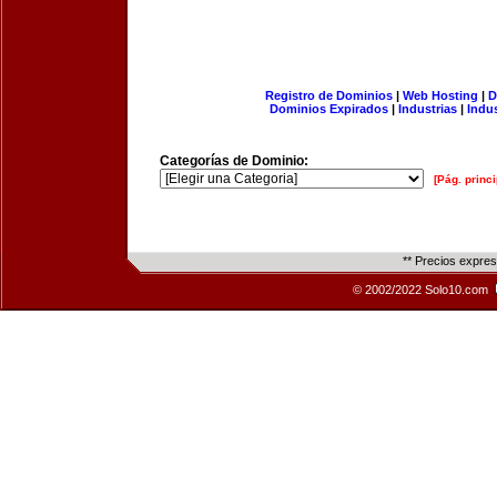
Registro de Dominios
|
Web Hosting
|
D
Dominios Expirados
|
Industrias
|
Indu
Categorías de Dominio:
[Pág. princi
** Precios expre
© 2002/2022 Solo10.com