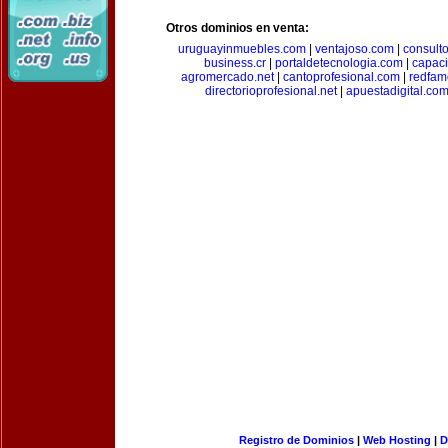
Otros dominios en venta:
uruguayinmuebles.com
|
ventajoso.com
|
consult
business.cr
|
portaldetecnologia.com
|
capac
agromercado.net
|
cantoprofesional.com
|
redfam
directorioprofesional.net
|
apuestadigital.co
Registro de Dominios
|
Web Hosting
|
D