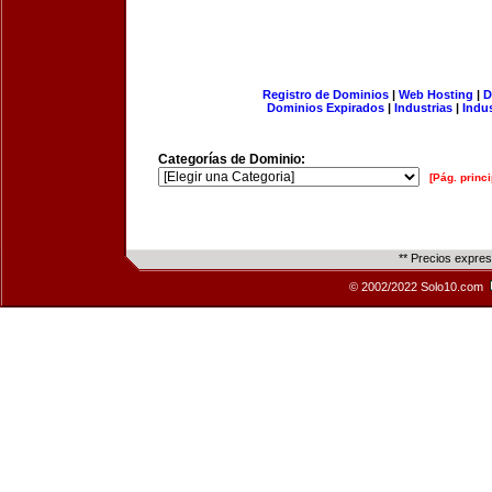
Registro de Dominios
|
Web Hosting
|
D
Dominios Expirados
|
Industrias
|
Indu
Categorías de Dominio:
[Pág. princi
** Precios expre
© 2002/2022 Solo10.com