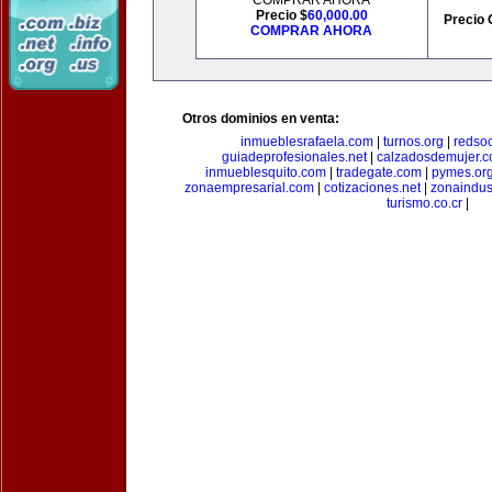
COMPRAR AHORA
Precio $
60,000.00
Precio 
COMPRAR AHORA
Otros dominios en venta:
inmueblesrafaela.com
|
turnos.org
|
redso
guiadeprofesionales.net
|
calzadosdemujer.
inmueblesquito.com
|
tradegate.com
|
pymes.or
zonaempresarial.com
|
cotizaciones.net
|
zonaindus
turismo.co.cr
|