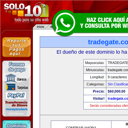
tradegate.c
El dueño de este dominio lo ha
Mayusculas:
TRADEGAT
Minusculas:
tradegate.c
Longitud:
9 caracteres
Categorias:
Sin Clasifica
Precio:
$60,000.00
Visitar!
tradegate.c
Serán consideradas ofer
R