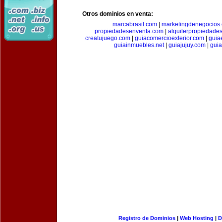
Otros dominios en venta:
marcabrasil.com
|
marketingdenegocios
propiedadesenventa.com
|
alquilerpropiedade
creatujuego.com
|
guiacomercioexterior.com
|
guiae
guiainmuebles.net
|
guiajujuy.com
|
gui
Registro de Dominios
|
Web Hosting
|
D