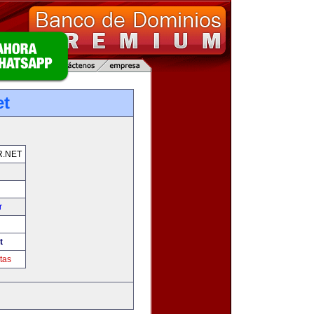
et
.NET
r
t
tas