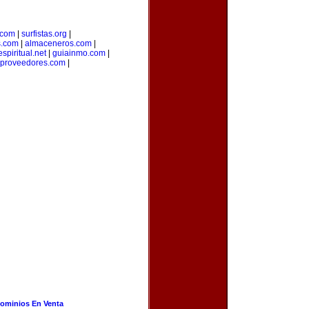
.com
|
surfistas.org
|
s.com
|
almaceneros.com
|
spiritual.net
|
guiainmo.com
|
aproveedores.com
|
ominios En Venta