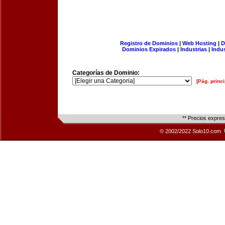
Registro de Dominios
|
Web Hosting
|
D
Dominios Expirados
|
Industrias
|
Indu
Categorías de Dominio:
[Pág. princi
** Precios expre
© 2002/2022 Solo10.com