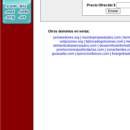
Precio Ofrecido $
Otros dominios en venta:
proveedores.org
|
mundopropiedades.com
|
term
votaciones.org
|
fabricadegolosinas.com
|
me
alimentosbalanceados.com
|
desarrollosinforma
promocionespublicitarias.com
|
zonaclientes.
guiasalta.com
|
ejerciciosfisicos.com
|
foreigntrade