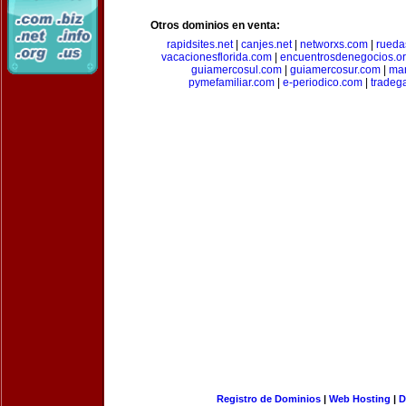
Otros dominios en venta:
rapidsites.net
|
canjes.net
|
networxs.com
|
rueda
vacacionesflorida.com
|
encuentrosdenegocios.o
guiamercosul.com
|
guiamercosur.com
|
mar
pymefamiliar.com
|
e-periodico.com
|
tradega
Registro de Dominios
|
Web Hosting
|
D