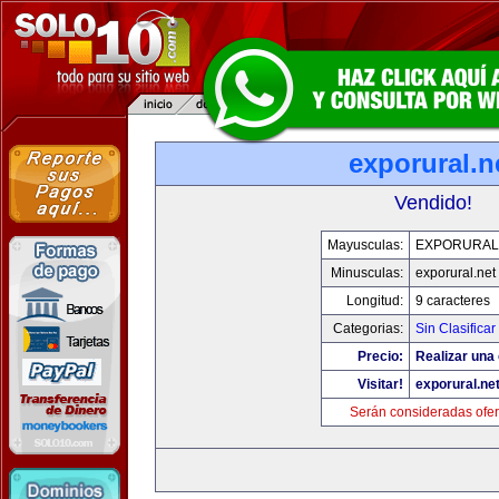
exporural.n
Vendido!
Mayusculas:
EXPORURAL
Minusculas:
exporural.net
Longitud:
9 caracteres
Categorias:
Sin Clasificar
Precio:
Realizar una 
Visitar!
exporural.ne
Serán consideradas ofer