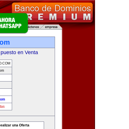
com
 puesto en Venta
O.COM
com
com
tas
ealizar una Oferta