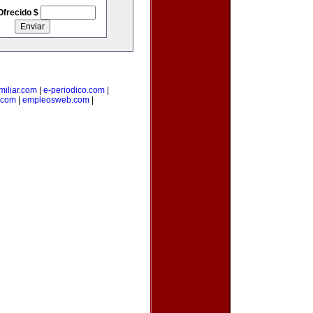
Ofrecido $
iliar.com
|
e-periodico.com
|
.com
|
empleosweb.com
|