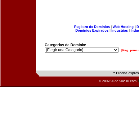
Registro de Dominios
|
Web Hosting
|
D
Dominios Expirados
|
Industrias
|
Indu
Categorías de Dominio:
[Pág. princi
** Precios expre
© 2002/2022 Solo10.com