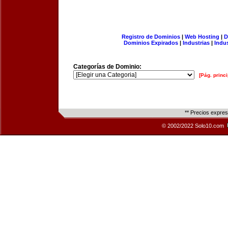
Registro de Dominios
|
Web Hosting
|
D
Dominios Expirados
|
Industrias
|
Indu
Categorías de Dominio:
[Pág. princi
** Precios expre
© 2002/2022 Solo10.com