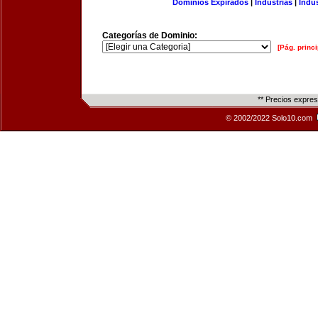
Dominios Expirados
|
Industrias
|
Indu
Categorías de Dominio:
[Pág. princi
** Precios expre
© 2002/2022 Solo10.com