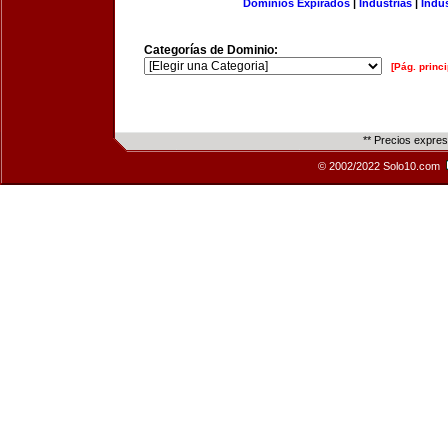
Dominios Expirados
|
Industrias
|
Indu
Categorías de Dominio:
[Pág. princi
** Precios expre
© 2002/2022 Solo10.com